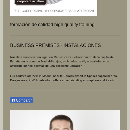
formación de calidad high quality training
BUSINESS PREMISES - INSTALACIONES
Nuestros cursos tienen lugar en Madrid, cerca del aeropuerto de la capital de
España en la zona de Madrid-Barajas, en hoteles de 4*, lo
cual ofrece un
ambiente idóneo además de una excelente ubicación.
Our courses are held in Madrid, near to Barajas airport in Spain's capital near to
Barajas area, in 4* hotels which offers an outstanding atmosphere and location.
Compartir